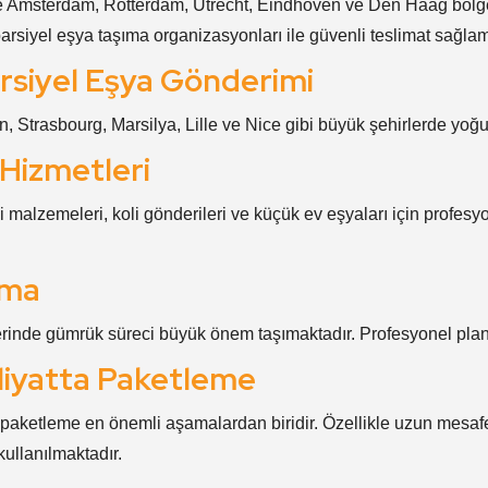
kle Amsterdam, Rotterdam, Utrecht, Eindhoven ve Den Haag bölg
arsiyel eşya taşıma organizasyonları ile güvenli teslimat sağlam
rsiyel Eşya Gönderimi
n, Strasbourg, Marsilya, Lille ve Nice gibi büyük şehirlerde yoğu
 Hizmetleri
 malzemeleri, koli gönderileri ve küçük ev eşyaları için profesyo
ıma
lerinde gümrük süreci büyük önem taşımaktadır. Profesyonel plan
kliyatta Paketleme
 paketleme en önemli aşamalardan biridir. Özellikle uzun mesafe
ullanılmaktadır.