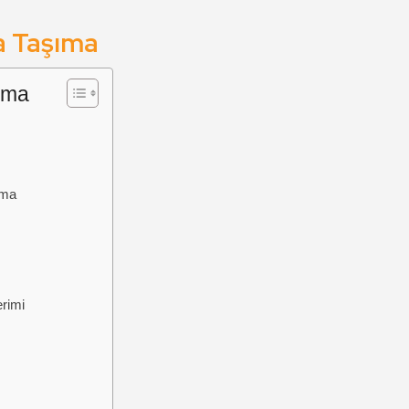
ya Taşıma
ıma
ıma
rimi