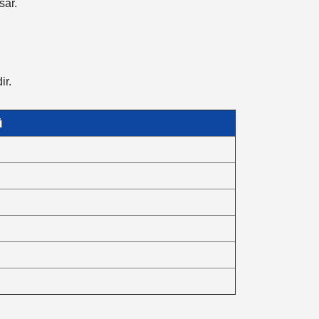
sar.
ir.
ü