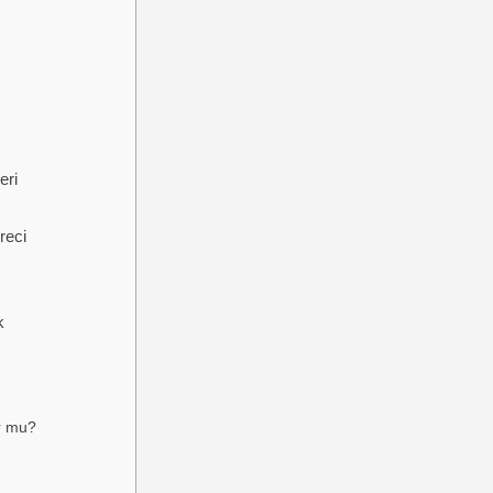
eri
reci
k
or mu?