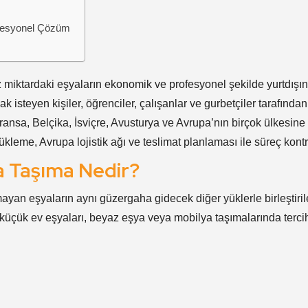
ofesyonel Çözüm
z miktardaki eşyaların ekonomik ve profesyonel şekilde yurtdışı
k isteyen kişiler, öğrenciler, çalışanlar ve gurbetçiler tarafında
ansa, Belçika, İsviçre, Avusturya ve Avrupa’nın birçok ülkesine 
leme, Avrupa lojistik ağı ve teslimat planlaması ile süreç kontr
ya Taşıma Nedir?
ayan eşyaların aynı güzergaha gidecek diğer yüklerle birleştiri
ı, küçük ev eşyaları, beyaz eşya veya mobilya taşımalarında terci